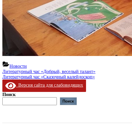
Новости
Навигация
Предыдущая
Литературный час «Добрый, веселый талант»
запись:
Следующая
Литературный час «Сказочный калейдоскоп»
по
запись:
Версия сайта для слабовидящих
записям
Поиск
Поиск