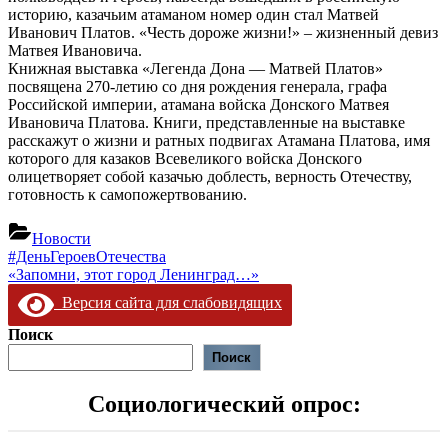
историю, казачьим атаманом номер один стал Матвей
Иванович Платов. «Честь дороже жизни!» – жизненный девиз
Матвея Ивановича.
Книжная выставка «Легенда Дона — Матвей Платов»
посвящена 270-летию со дня рождения генерала, графа
Российской империи, атамана войска Донского Матвея
Ивановича Платова. Книги, представленные на выставке
расскажут о жизни и ратных подвигах Атамана Платова, имя
которого для казаков Всевеликого войска Донского
олицетворяет собой казачью доблесть, верность Отечеству,
готовность к самопожертвованию.
Новости
Навигация
Предыдущая
#ДеньГероевОтечества
запись:
Следующая
«Запомни, этот город Ленинград…»
по
запись:
Версия сайта для слабовидящих
записям
Поиск
Поиск
Социологический опрос: