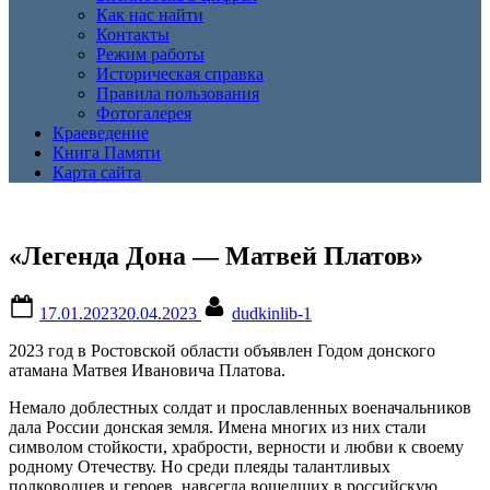
Как нас найти
Контакты
Режим работы
Историческая справка
Правила пользования
Фотогалерея
Краеведение
Книга Памяти
Карта сайта
«Легенда Дона — Матвей Платов»
Posted
By
17.01.2023
20.04.2023
dudkinlib-1
on
2023 год в Ростовской области объявлен Годом донского
атамана Матвея Ивановича Платова.
Немало доблестных солдат и прославленных военачальников
дала России донская земля. Имена многих из них стали
символом стойкости, храбрости, верности и любви к своему
родному Отечеству. Но среди плеяды талантливых
полководцев и героев, навсегда вошедших в российскую