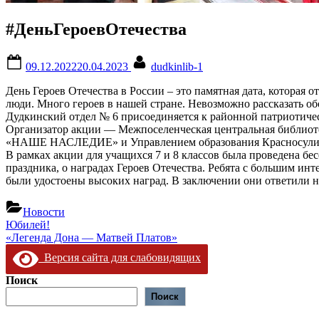
#ДеньГероевОтечества
Posted
By
09.12.2022
20.04.2023
dudkinlib-1
on
День Героев Отечества в России – это памятная дата, которая 
люди. Много героев в нашей стране. Невозможно рассказать об
Дудкинский отдел № 6 присоединяется к районной патри
Организатор акции — Межпоселенческая центральная библиоте
«НАШЕ НАСЛЕДИЕ» и Управлением образования Красносулин
В рамках акции для учащихся 7 и 8 классов была проведена бес
праздника, о наградах Героев Отечества. Ребята с большим и
были удостоены высоких наград. В заключении они ответили н
Новости
Навигация
Предыдущая
Юбилей!
запись:
Следующая
«Легенда Дона — Матвей Платов»
по
запись:
Версия сайта для слабовидящих
записям
Поиск
Поиск