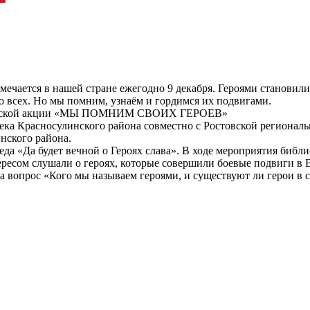
отмечается в нашей стране ежегодно 9 декабря. Героями становил
о всех. Но мы помним, узнаём и гордимся их подвигами.
отической акции «МЫ ПОМНИМ СВОИХ ГЕРОЕВ»
ка Красносулинского района совместно с Ростовской регионал
ского района.
еда «Да будет вечной о Героях слава». В ходе мероприятия библи
нтересом слушали о героях, которые совершили боевые подвиги 
а вопрос «Кого мы называем героями, и существуют ли герои в 