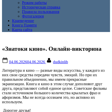
Режим работы
Историческая справка
Правила пользования
Фотогалерея
Краеведение
Книга Памяти
Карта сайта
«Знатоки кино». Онлайн-викторина
Posted
By
04.06.2026
04.06.2026
dudkinlib
on
Литература и кино — разные виды искусства, у каждого из
них свои средства передачи чувств, эмоций. Но при их
правильном объединении, мы имеем прекрасные
экранизации. Книга и кино в этом случае дополняют друг
друга, представляют собой единое целое. Советские фильмы
стали источником большого количества крылатых фраз и
афоризмов. Мы не всегда осознаем это, но активно их
используем.
Дорогие друзья!