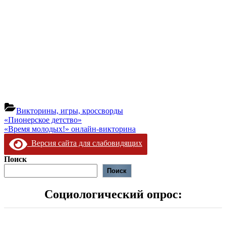
Викторины, игры, кроссворды
Навигация
Предыдущая
«Пионерское детство»
запись:
Следующая
«Время молодых!» онлайн-викторина
по
запись:
Версия сайта для слабовидящих
записям
Поиск
Поиск
Социологический опрос: