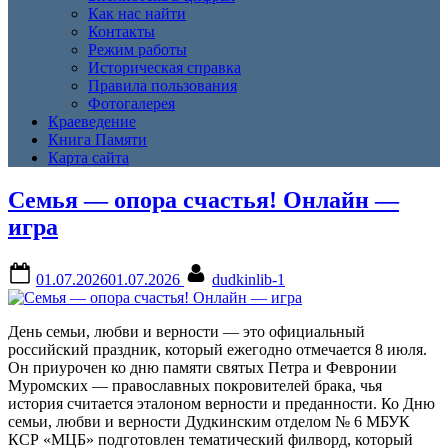
Как нас найти
Контакты
Режим работы
Историческая справка
Правила пользования
Фотогалерея
Краеведение
Книга Памяти
Карта сайта
День:
Семья — опора счастья! Онлайн —
игра
01.07.2026
Posted
By
01.07.2026
01.07.2026
dudkinlib-1
on
День семьи, любви и верности — это официальный
российский праздник, который ежегодно отмечается 8 июля.
Он приурочен ко дню памяти святых Петра и Февронии
Муромских — православных покровителей брака, чья
история считается эталоном верности и преданности. Ко Дню
семьи, любви и верности Дудкинским отделом № 6 МБУК
КСР «МЦБ» подготовлен тематический филворд, который