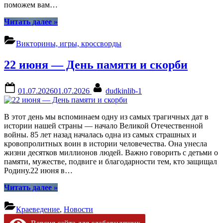
поможем вам…
“Семья
Читать далее
»
—
опора
Викторины, игры, кроссворды
счастья!
Онлайн
22 июня — День памяти и скорби
—
игра”
Posted
By
01.07.2026
01.07.2026
dudkinlib-1
on
В этот день мы вспоминаем одну из самых трагичных дат в
истории нашей страны — начало Великой Отечественной
войны. 85 лет назад началась одна из самых страшных и
кровопролитных воин в истории человечества. Она унесла
жизни десятков миллионов людей. Важно говорить с детьми о
памяти, мужестве, подвиге и благодарности тем, кто защищал
Родину.22 июня в…
“22
Читать далее
»
июня
—
Краеведение
,
Новости
День
памяти