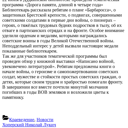
программа «Дорога памяти, длиной в четыре года»
Библиотекарь рассказала ребятам о плане «Барбаросса», о
защитниках Брестской крепости, о подвигах, совершенными
советскими солдатами в первые дни войны, о пионерах –
героях, о тяжёлых трудовых буднях подростков в тылу, об их
отваге в партизанских отрядах и на фронте. Особое внимание
уделили орденам и медалям, которыми награждались
советские воины в годы Великой Отечественной войны.
Неподдельный интерес у детей вызвали настоящие медали
показанные библиотекарем.
Так же для участников тематической программы был
проведен обзор у книжной выставки «Написано войной,
увековечено литературой». Ребятам предложены книги о
начале войны, о героизме и самопожертвовании советских
солдат, мужестве и стойкости простых советских граждан, о
детях, которые своим трудом и храбростью помогали фронту.
В завершении все вместе почтили минутой молчания
погибших в годы ВОВ земляков и возложили цветы к
памятнику.
Краеведение
,
Новости
Навигация
Предыдущая
Хоперский Николай Лукич