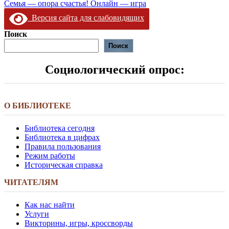
запись:
Следующая
Семья — опора счастья! Онлайн — игра
по
запись:
Версия сайта для слабовидящих
записям
Поиск
Поиск
Социологический опрос:
О БИБЛИОТЕКЕ
Библиотека сегодня
Библиотека в цифрах
Правила пользования
Режим работы
Историческая справка
ЧИТАТЕЛЯМ
Как нас найти
Услуги
Викторины, игры, кроссворды