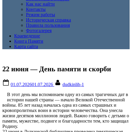
Как нас найти
Контакты
Режим работы
Историческая справка
Правила пользования
Фотогалерея
Краеведение
Книга Памяти
Карта сайта
22 июня — День памяти и скорби
Posted
By
01.07.2026
01.07.2026
dudkinlib-1
on
В этот день мы вспоминаем одну из самых трагичных дат в
истории нашей страны — начало Великой Отечественной
войны. 85 лет назад началась одна из самых страшных и
кровопролитных воин в истории человечества. Она унесла
жизни десятков миллионов людей. Важно говорить с детьми о
памяти, мужестве, подвиге и благодарности тем, кто защищал
Родину.
22 июня в Дудкинской библиотеке проведена тематическая