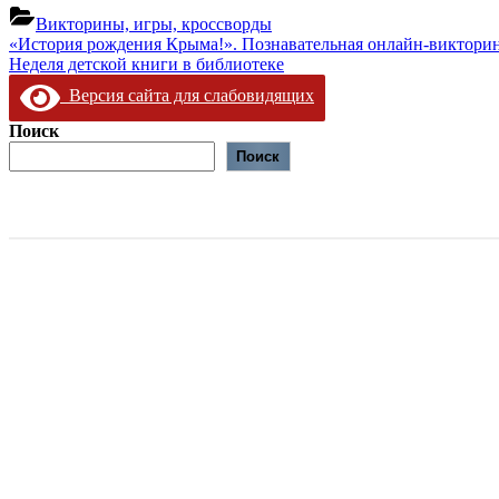
Викторины, игры, кроссворды
Навигация
Предыдущая
«История рождения Крыма!». Познавательная онлайн-виктори
запись:
Следующая
Неделя детской книги в библиотеке
по
запись:
Версия сайта для слабовидящих
записям
Поиск
Поиск