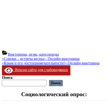
Викторины, игры, кроссворды
Навигация
Предыдущая
«Сороки – встреча весны». Онлайн-викторина
запись:
Следующая
«Крым и его достопримечательности!».Онлайн-викторина
по
запись:
Версия сайта для слабовидящих
записям
Поиск
Поиск
Социологический опрос: