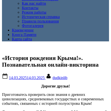
Как нас найти
Контакты
Режим работы
Историческая справка
Правила пользования
Фотогалерея
Краеведение
Книга Памяти
Карта сайта
«История рождения Крыма!».
Познавательная онлайн-викторина
Posted
By
14.03.2025
14.03.2025
dudkinlib
on
Дорогие друзья!
Приготовьтесь проверить свои знания о древних
цивилизациях, средневековых государствах и современных
событиях, связанных с историей полуострова Крым!