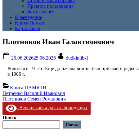
Историческая справка
Правила пользования
Фотогалерея
Краеведение
Книга Памяти
Карта сайта
Плотников Иван Галактионович
Posted
By
25.06.2026
25.06.2026
dudkinlib-1
on
Родился в 1912 г. Еще до начала войны был призван в ряды с
в 1986 г.
Книга ПАМЯТИ
Навигация
Предыдущая
Петренко Василий Иванович
запись:
Следующая
Плотников Семен Романович
по
запись:
Версия сайта для слабовидящих
записям
Поиск
Поиск