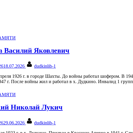
ПАМЯТИ
в Василий Яковлевич
By
26
18.07.2026
dudkinlib-1
преля 1926 г. в городе Шахты. До войны работал шофером. В 194
947 г. После войны жил и работал в х. Дудкино. Инвалид 1 груп
ПАМЯТИ
кий Николай Лукич
By
26
29.06.2026
dudkinlib-1
ая 1923 г. в х. Дудкино. Призван в Красную Армию в 1941 г. Сл