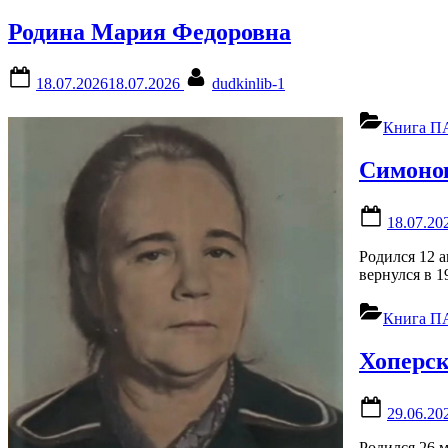
Родина Мария Федоровна
Posted
By
18.07.2026
18.07.2026
dudkinlib-1
on
Книга 
Симоно
Posted
18.07.20
on
Родился 12 а
вернулся в 1
Книга 
Хоперс
Posted
29.06.20
on
Родился 26 м