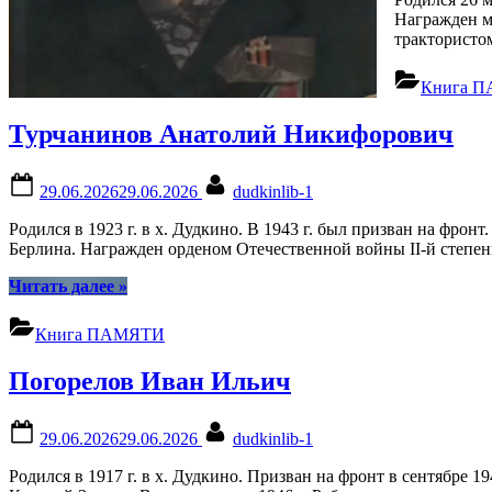
Награжден ме
трактористом
Книга 
Турчанинов Анатолий Никифорович
Posted
By
29.06.2026
29.06.2026
dudkinlib-1
on
Родился в 1923 г. в х. Дудкино. В 1943 г. был призван на фрон
Берлина. Награжден орденом Отечественной войны II-й степен
“Турчанинов
Читать далее
»
Анатолий
Никифорович”
Книга ПАМЯТИ
Погорелов Иван Ильич
Posted
By
29.06.2026
29.06.2026
dudkinlib-1
on
Родился в 1917 г. в х. Дудкино. Призван на фронт в сентябре 1