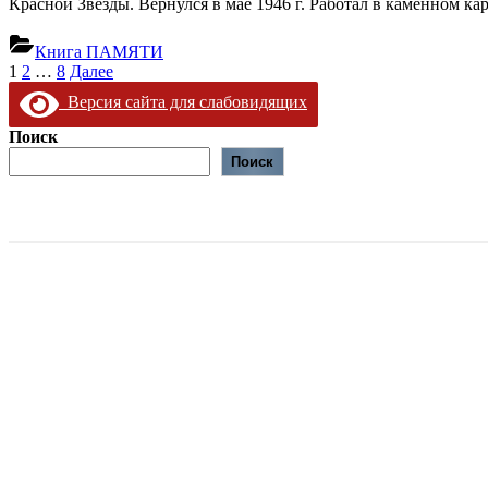
Красной Звезды. Вернулся в мае 1946 г. Работал в каменном к
Книга ПАМЯТИ
Пагинация
1
2
…
8
Далее
записей
Версия сайта для слабовидящих
Поиск
Поиск