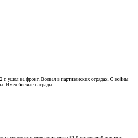
2 г. ушел на фронт. Воевал в партизанских отрядах. С войны
пы. Имел боевые награды.
ужил сержантом отделения связи 53-й стрелковой дивизии.