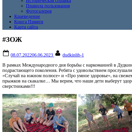
Историческая справка
Правила пользования
Фотогалерея
Краеведение
Книга Памяти
Карта сайта
#ЗОЖ
Posted
By
08.07.2022
06.06.2023
dudkinlib-1
on
В рамках Международного дня борьбы с наркоманией в Дудкинс
подрастающего поколения. Ребята с удовольствием прослушали с
«Случай на южном полюсе» и «Про умное здоровье», на свежем 
прыжков на скакалке… Мы верим, что наши дети выберут здоро
сверстниками!!!