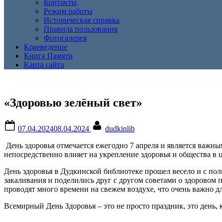
Контакты
Режим работы
Историческая справка
Правила пользования
Фотогалерея
Краеведение
Книга Памяти
Карта сайта
«Здоровью зелёный свет»
Posted
By
07.04.2024
08.04.2024
dudkinlib
on
День здоровья отмечается ежегодно 7 апреля и является важным
непосредственно влияет на укрепление здоровья и общества в 
День здоровья в Дудкинской библиотеке прошел весело и с пол
закаливания и поделились друг с другом советами о здоровом
проводят много времени на свежем воздухе, что очень важно дл
Всемирный День Здоровья – это не просто праздник, это день, 