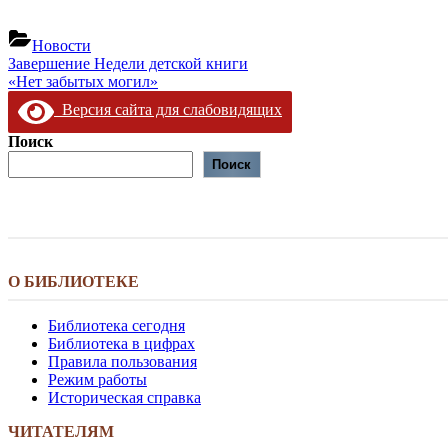
Новости
Навигация
Предыдущая
Завершение Недели детской книги
запись:
Следующая
«Нет забытых могил»
по
запись:
Версия сайта для слабовидящих
записям
Поиск
Поиск
О БИБЛИОТЕКЕ
Библиотека сегодня
Библиотека в цифрах
Правила пользования
Режим работы
Историческая справка
ЧИТАТЕЛЯМ