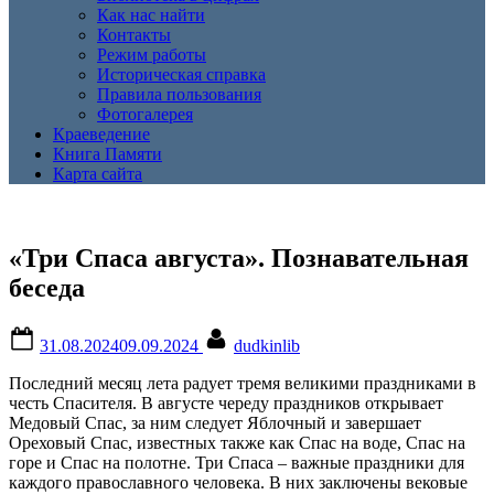
Как нас найти
Контакты
Режим работы
Историческая справка
Правила пользования
Фотогалерея
Краеведение
Книга Памяти
Карта сайта
«Три Спаса августа». Познавательная
беседа
Posted
By
31.08.2024
09.09.2024
dudkinlib
on
Последний месяц лета радует тремя великими праздниками в
честь Спасителя. В августе череду праздников открывает
Медовый Спас, за ним следует Яблочный и завершает
Ореховый Спас, известных также как Спас на воде, Спас на
горе и Спас на полотне. Три Спаса – важные праздники для
каждого православного человека. В них заключены вековые