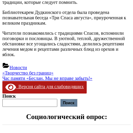
традиции, которые следует помнить.
Библиотекарем Дудкинского отдела была проведена
познавательная беседа «Три Спаса августа», приуроченная к
великим праздникам.
Читатели познакомились с традициями Спасов, вспомнили
поговорки и пословицы. В уютной, теплой, дружественной
обстановке все угощались сладостями, делились рецептами
лечения медом и рецептами различных блюд из орехов и
яблок.
Новости
Навигация
Предыдущая
«Творчество без границ»
запись:
Следующая
Час памяти «Беслан. Мы не вправе забыть!»
по
запись:
Версия сайта для слабовидящих
записям
Поиск
Поиск
Социологический опрос: