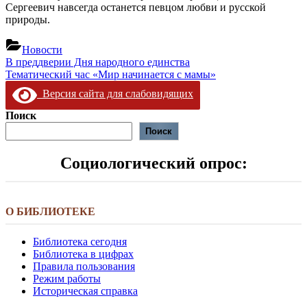
Сергеевич навсегда останется певцом любви и русской
природы.
Новости
Навигация
Предыдущая
В преддверии Дня народного единства
запись:
Следующая
Тематический час «Мир начинается с мамы»
по
запись:
Версия сайта для слабовидящих
записям
Поиск
Поиск
Социологический опрос:
О БИБЛИОТЕКЕ
Библиотека сегодня
Библиотека в цифрах
Правила пользования
Режим работы
Историческая справка