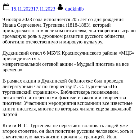
Posted
By
15.11.2023
17.11.2023
dudkinlib
on
9 ноября 2023 года исполняется 205 лет со дня рождения
Ивана Сергеевича Тургенева (1818-1883), который
принадлежит к тем великим писателям, чьи творения сыграли
громадную роль в духовном развитии русского общества,
обогатили отечественную и мировую культуру.
Дудкинский отдел 6 МБУК Красносулинского района «МЦБ»
присоединяется к
межрегиональной сетевой акции «Мудрый писатель на все
времена».
В рамках акции в Дудкинской библиотеке был проведен
литературный час по творчеству И. С. Тургенева «По
тургеневский страницам». Библиотекарь познакомила
читателей с интересными фактами из жизни и творчества
писателя. Участники мероприятия вспомнили все известные
книги писателя, многие из которых читали еще за школьной
партой.
Книги И. С. Тургенева не перестают волновать людей уже
второе столетие, он был поистине русским человеком, хоть и
значительную часть жизни прожил за границей. Иван