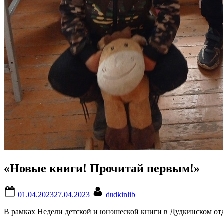
«Новые книги! Прочитай первым!»
Posted
By
01.04.2023
27.04.2023
dudkinlib
on
В рамках Недели детской и юношеской книги в Дудкинском от