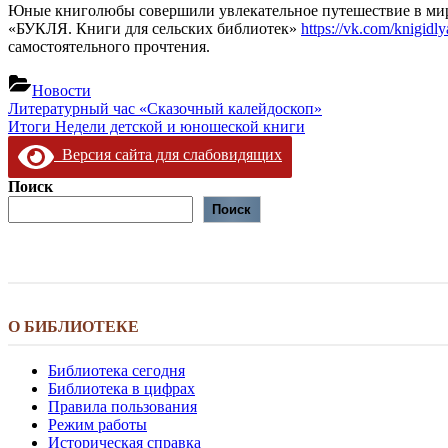
Юные книголюбы совершили увлекательное путешествие в мир 
«БУКЛЯ. Книги для сельских библиотек»
https://vk.com/knigidly
самостоятельного прочтения.
Новости
Навигация
Предыдущая
Литературный час «Сказочный калейдоскоп»
запись:
Следующая
Итоги Недели детской и юношеской книги
по
запись:
Версия сайта для слабовидящих
записям
Поиск
Поиск
О БИБЛИОТЕКЕ
Библиотека сегодня
Библиотека в цифрах
Правила пользования
Режим работы
Историческая справка