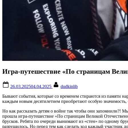
Игра-путешествие «По страницам Вели
Posted
By
26.03.2025
04.04.2025
dudkinlib
on
Бывают события, которые со временем стираются из памяти наро
каждым новым десятилетием приобретают особую значимость, с
Но как рассказать детям о войне так чтобы они запомнили?! 
прошла игра-путешествие «По страницам Великой Отечественн
брусков. Ребята по очереди вынимают из «стен» по одному брус
разрушилось. Но перед тем как сделать ход каждый участник д