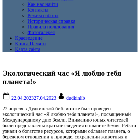
Как нас найти
Контакты
Режим работы
Историческая справка
Правила пользования
Фотогалерея
Краеведение
Книга Памяти
Карта сайта
Экологический час «Я люблю тебя
планета!»
Posted
By
22.04.2023
27.04.2023
dudkinlib
on
22 апреля в Дудкинской библиотеке был проведен
экологический час «Я люблю тебя планета!», посвященный
Международному дню Земли. Вниманию юных читателей
были представлены краткие сведения о планете Земля. Ребята
узнали о богатстве ресурсов, которыми обладает планета, о
бережном отношении к природе, сохранении животных и