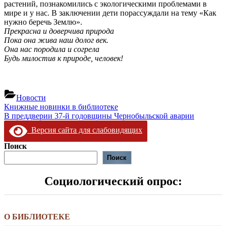
растений, познакомились с экологическими проблемами в
мире и у нас. В заключении дети порассуждали на тему «Как
нужно беречь Землю».
Прекрасна и доверчива природа
Пока она жива наш долог век.
Она нас породила и согрела
Будь милостив к природе, человек!
Новости
Навигация
Предыдущая
Книжные новинки в библиотеке
запись:
Следующая
В преддверии 37-й годовщины Чернобыльской аварии
по
запись:
Версия сайта для слабовидящих
записям
Поиск
Поиск
Социологический опрос:
О БИБЛИОТЕКЕ