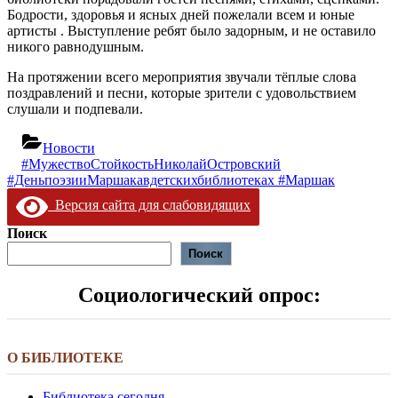
Бодрости, здоровья и ясных дней пожелали всем и юные
артисты . Выступление ребят было задорным, и не оставило
никого равнодушным.
На протяжении всего мероприятия звучали тёплые слова
поздравлений и песни, которые зрители с удовольствием
слушали и подпевали.
Новости
Навигация
Предыдущая
#МужествоСтойкостьНиколайОстровский
Следующая
запись:
#ДеньпоэзииМаршакавдетскихбиблиотеках #Маршак
по
запись:
Версия сайта для слабовидящих
записям
Поиск
Поиск
Социологический опрос:
О БИБЛИОТЕКЕ
Библиотека сегодня