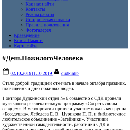
Как нас найти
Контакты
Режим работы
Историческая справка
Правила пользования
Фотогалерея
Краеведение
Книга Памяти
Карта сайта
#ДеньПожилогоЧеловека
Posted
By
02.10.2019
11.10.2019
dudkinlib
on
Стало доброй традицией отмечать в начале октября праздник,
посвящённый дню пожилых людей.
1 октября Дудкинский отдел № 6 совместно с СДК провели
музыкально развлекательную программу «Согреть своим
сердцем». В мероприятии приняли участие: вокальная группа
«Беседушка», Лебедева Е. В., Цурикова П. П. и библиотечное
любительское объединение «Затейники». Участники
художественной самодеятельности, работники СДК и
библиотеки порадовали гостей песнями, стихами, сценками.