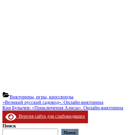
Викторины, игры, кроссворды
Навигация
Предыдущая
«Великий русский садовод». Онлайн-викторина
запись:
Следующая
Кир Булычев: «Приключения Алисы». Онлайн-викторина
по
запись:
Версия сайта для слабовидящих
записям
Поиск
Поиск