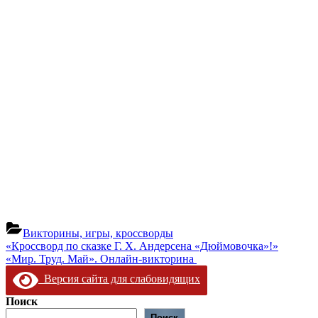
Викторины, игры, кроссворды
Навигация
Предыдущая
«Кроссворд по сказке Г. Х. Андерсена «Дюймовочка»!»
запись:
Следующая
«Мир. Труд. Май». Онлайн-викторина
по
запись:
Версия сайта для слабовидящих
записям
Поиск
Поиск