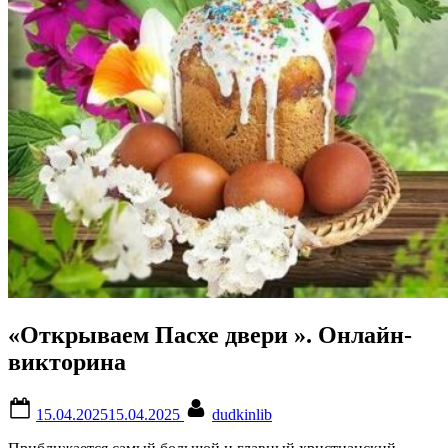
«Открываем Пасхе двери ». Онлайн-
викторина
Posted
By
15.04.2025
15.04.2025
dudkinlib
on