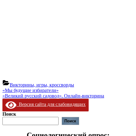
Викторины, игры, кроссворды
Навигация
Предыдущая
«Мы будущие избиратели»
запись:
Следующая
«Великий русский садовод». Онлайн-викторина
по
запись:
Версия сайта для слабовидящих
записям
Поиск
Поиск
Социологический опрос: