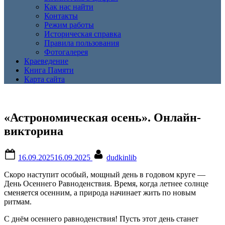
Как нас найти
Контакты
Режим работы
Историческая справка
Правила пользования
Фотогалерея
Краеведение
Книга Памяти
Карта сайта
«Астрономическая осень». Онлайн-
викторина
Posted
By
16.09.2025
16.09.2025
dudkinlib
on
Скоро наступит особый, мощный день в годовом круге —
День Осеннего Равноденствия. Время, когда летнее солнце
сменяется осенним, а природа начинает жить по новым
ритмам.
С днём осеннего равноденствия! Пусть этот день станет