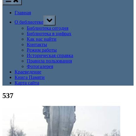
Главная
Toggle
О библиотеке
sub-
menu
Библиотека сегодня
Библиотека в цифрах
Как нас найти
Контакты
Режим работы
Историческая справка
Правила пользования
Фотогалерея
Краеведение
Книга Памяти
Карта сайта
537