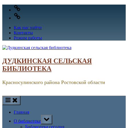
Skip
VK
to
OK
content
Как нас найти
Контакты
Режим работы
ДУДКИНСКАЯ СЕЛЬСКАЯ
БИБЛИОТЕКА
Красносулинского района Ростовской области
Главная
Toggle
О библиотеке
sub-
menu
Библиотека сегодня