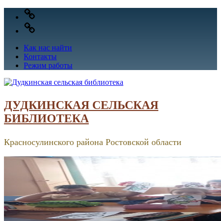
Skip
VK
to
OK
content
Как нас найти
Контакты
Режим работы
ДУДКИНСКАЯ СЕЛЬСКАЯ
БИБЛИОТЕКА
Красносулинского района Ростовской области