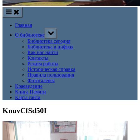
Главная
Toggle
О библиотеке
sub-
menu
Библиотека сегодня
Библиотека в цифрах
Как нас найти
Контакты
Режим работы
Историческая справка
Правила пользования
Фотогалерея
Краеведение
Книга Памяти
Карта сайта
KnuvCfSd50I