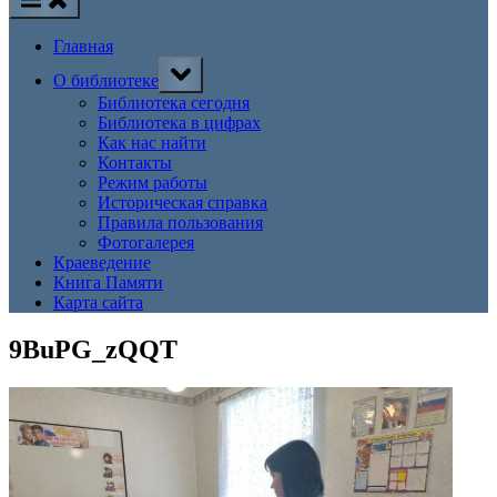
Главная
Toggle
О библиотеке
sub-
menu
Библиотека сегодня
Библиотека в цифрах
Как нас найти
Контакты
Режим работы
Историческая справка
Правила пользования
Фотогалерея
Краеведение
Книга Памяти
Карта сайта
9BuPG_zQQT