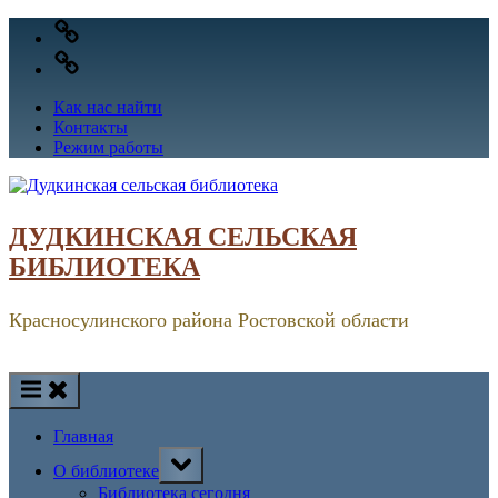
Skip
VK
to
OK
content
Как нас найти
Контакты
Режим работы
ДУДКИНСКАЯ СЕЛЬСКАЯ
БИБЛИОТЕКА
Красносулинского района Ростовской области
Главная
Toggle
О библиотеке
sub-
menu
Библиотека сегодня