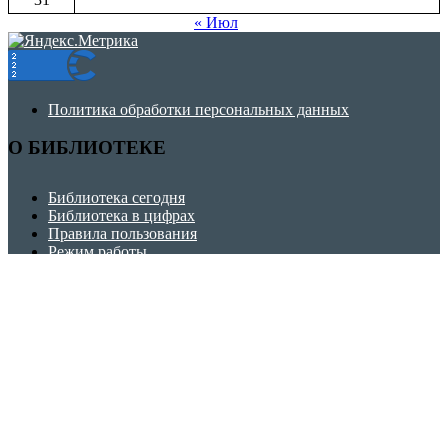
« Июл
Политика обработки персональных данных
О БИБЛИОТЕКЕ
Библиотека сегодня
Библиотека в цифрах
Правила пользования
Режим работы
Историческая справка
ЧИТАТЕЛЯМ
Как нас найти
Услуги
Викторины, игры, кроссворды
Советуем прочитать
Школа безопасности
Финансовая грамотность