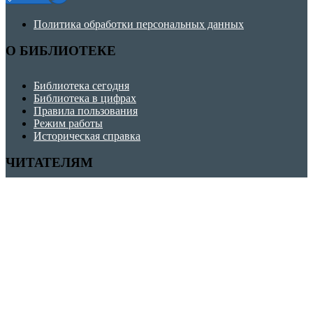
Политика обработки персональных данных
О БИБЛИОТЕКЕ
Библиотека сегодня
Библиотека в цифрах
Правила пользования
Режим работы
Историческая справка
ЧИТАТЕЛЯМ
Как нас найти
Услуги
Викторины, игры, кроссворды
Советуем прочитать
Школа безопасности
Финансовая грамотность
Copyright © 2026 Дудкинская сельская библиотека.
Powered by
PressBook Blog WordPress theme