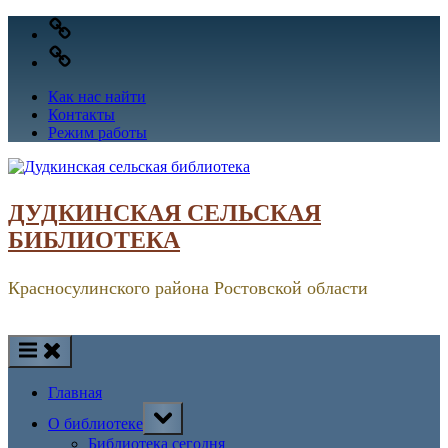
Skip
VK
to
OK
content
Как нас найти
Контакты
Режим работы
ДУДКИНСКАЯ СЕЛЬСКАЯ
БИБЛИОТЕКА
Красносулинского района Ростовской области
Главная
Toggle
О библиотеке
sub-
menu
Библиотека сегодня