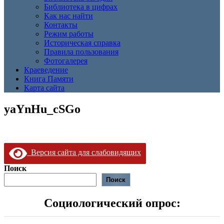
Библиотека в цифрах
Как нас найти
Контакты
Режим работы
Историческая справка
Правила пользования
Фотогалерея
Краеведение
Книга Памяти
Карта сайта
yaYnHu_cSGo
Версия сайта для слабовидящих
Поиск
Поиск
Социологический опрос: