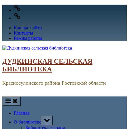
Skip
VK
to
OK
content
Как нас найти
Контакты
Режим работы
ДУДКИНСКАЯ СЕЛЬСКАЯ
БИБЛИОТЕКА
Красносулинского района Ростовской области
Главная
Toggle
О библиотеке
sub-
menu
Библиотека сегодня