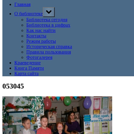
Главная
Toggle
О библиотеке
sub-
menu
Библиотека сегодня
Библиотека в цифрах
Как нас найти
Контакты
Режим работы
Историческая справка
Правила пользования
Фотогалерея
Краеведение
Книга Памяти
Карта сайта
053045