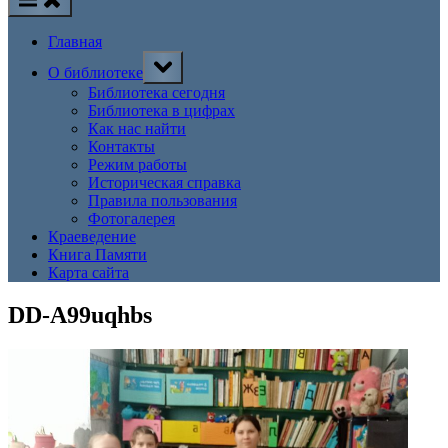
Главная
Toggle
О библиотеке
sub-
menu
Библиотека сегодня
Библиотека в цифрах
Как нас найти
Контакты
Режим работы
Историческая справка
Правила пользования
Фотогалерея
Краеведение
Книга Памяти
Карта сайта
DD-A99uqhbs