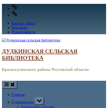
Skip
VK
to
OK
content
Как нас найти
Контакты
Режим работы
ДУДКИНСКАЯ СЕЛЬСКАЯ
БИБЛИОТЕКА
Красносулинского района Ростовской области
Главная
Toggle
О библиотеке
sub-
menu
Библиотека сегодня