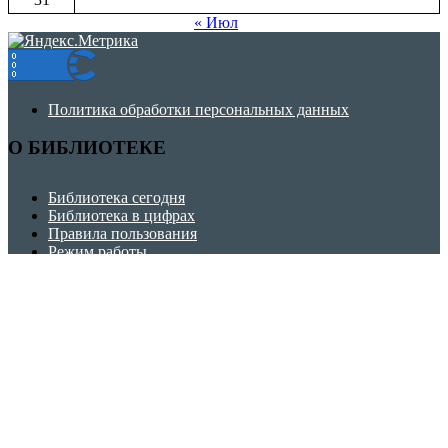
« Июл
Политика обработки персональных данных
О БИБЛИОТЕКЕ
Библиотека сегодня
Библиотека в цифрах
Правила пользования
Режим работы
Историческая справка
ЧИТАТЕЛЯМ
Как нас найти
Услуги
Викторины, игры, кроссворды
Советуем прочитать
Школа безопасности
Финансовая грамотность