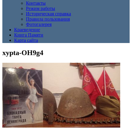
Контакты
Режим работы
Историческая справка
Правила пользования
Фотогалерея
Краеведение
Книга Памяти
Карта сайта
xypta-OH9g4