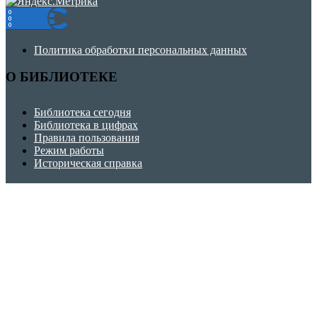
Политика обработки персональных данных
О БИБЛИОТЕКЕ
Библиотека сегодня
Библиотека в цифрах
Правила пользования
Режим работы
Историческая справка
ЧИТАТЕЛЯМ
Как нас найти
Услуги
Викторины, игры, кроссворды
Советуем прочитать
Школа безопасности
Финансовая грамотность
Copyright © 2026 Дудкинская сельская библиотека.