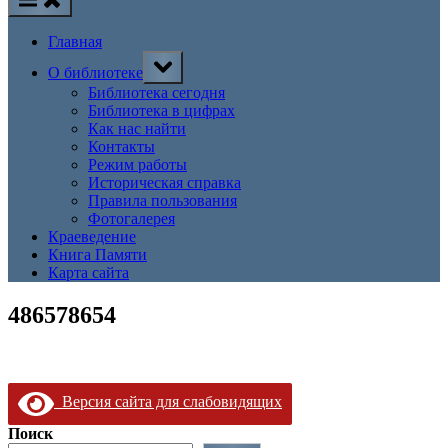
Главная
Toggle
О библиотеке
sub-
menu
Библиотека сегодня
Библиотека в цифрах
Как нас найти
Контакты
Режим работы
Историческая справка
Правила пользования
Фотогалерея
Краеведение
Книга Памяти
Карта сайта
486578654
Версия сайта для слабовидящих
Поиск