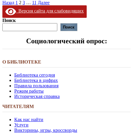
Пагинация
Назад
1
2
3
…
11
Далее
записей
Версия сайта для слабовидящих
Поиск
Поиск
Социологический опрос:
О БИБЛИОТЕКЕ
Библиотека сегодня
Библиотека в цифрах
Правила пользования
Режим работы
Историческая справка
ЧИТАТЕЛЯМ
Как нас найти
Услуги
Викторины, игры, кроссворды