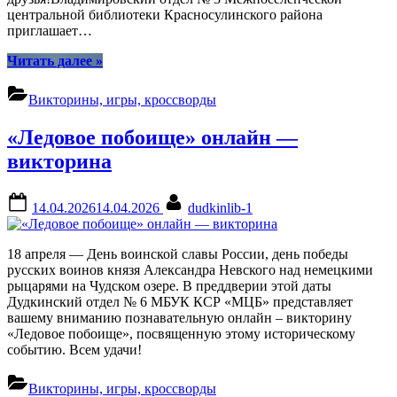
центральной библиотеки Красносулинского района
приглашает…
“«Мир.
Читать далее
»
Труд.
Май».
Викторины, игры, кроссворды
Онлайн-
викторина”
«Ледовое побоище» онлайн —
викторина
Posted
By
14.04.2026
14.04.2026
dudkinlib-1
on
18 апреля — День воинской славы России, день победы
русских воинов князя Александра Невского над немецкими
рыцарями на Чудском озере. В преддверии этой даты
Дудкинский отдел № 6 МБУК КСР «МЦБ» представляет
вашему вниманию познавательную онлайн – викторину
«Ледовое побоище», посвященную этому историческому
событию. Всем удачи!
Викторины, игры, кроссворды