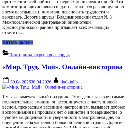
протяжении всей войны — с первых до последних дней. Эти
композиции вдохновляли солдат на атаки, согревали души во
время передышек и помогали переносить трудности и
выживать. Дорогие друзья! Владимировский отдел № 3
Межпоселенческой центральной библиотеки
Красносулинского района приглашает всех желающих
ответить…
“«Песня
Читать далее
»
тоже
воевала»».
Викторины, игры, кроссворды
Онлайн-
викторина”
«Мир. Труд. Май». Онлайн-викторина
Posted
By
30.04.2026
30.04.2026
dudkinlib
on
1 мая — замечательный праздник. Этот день вызывает самые
положительные эмоции, он ассоциируется с наступившей
весной, прекрасным весенним настроением, вызывает добрые
воспоминания из прошлых лет о единстве и товариществе, о
чувстве защищенности и уверенности в завтрашнем дне, об
ощущении себя частичкой большой великой страны. Дорогие
друзья!Владимировский отдел № 3 Межпоселенческой