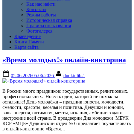
Как нас найти
Контакты
Режим работы
Историческая справка
Правила пользования
Фотогалерея
Краеведение
Книга Памяти
Карта сайта
Рубрика:
«Время молодых!» онлайн-викторина
Викторины,
Posted
By
05.06.2026
05.06.2026
dudkinlib-1
on
игры,
В России много праздников: государственных, религиозных,
кроссворды
профессиональных. Но есть один, который не похож на
остальные! День молодёжи – праздник юности, молодости,
смелости, красоты, веселья и позитива. Девушки и юноши,
ваша энергия, оптимизм, мечты, искания, амбиции задают
настроение всей стране. В преддверии Дня молодежи МБУК
КСР «МЦБ» Дудкинский отдел № 6 предлагает поучаствовать
в онлайн-викторине «Время…