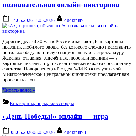
познавательная онлайн-викторина
Posted
By
14.05.2026
14.05.2026
dudkinlib
on
Дорогие друзья! 30 мая в России отмечают День картошки —
праздник любимого овоща, без которого сложно представить
не только обед, но и целую национальную гастрокультуру.
Жареная, отварная, запечённая, пюре или драники — у
картошки тысячи лиц, и все они близки каждому россиянину
с детства. Новоровенецкий отдел №14 Красносулинской
Межпоселенческой центральной библиотеки предлагает вам
проверить свои…
“«Ах,
Читать далее
»
картошка,
объеденье!»:
Викторины, игры, кроссворды
познавательная
онлайн-
«День Победы!» онлайн — игра
викторина”
Posted
By
08.05.2026
08.05.2026
dudkinlib-1
on