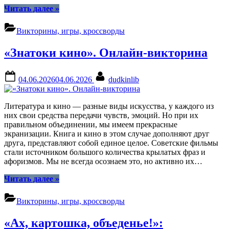
“«Время
Читать далее
»
молодых!»
онлайн-
Викторины, игры, кроссворды
викторина”
«Знатоки кино». Онлайн-викторина
Posted
By
04.06.2026
04.06.2026
dudkinlib
on
Литература и кино — разные виды искусства, у каждого из
них свои средства передачи чувств, эмоций. Но при их
правильном объединении, мы имеем прекрасные
экранизации. Книга и кино в этом случае дополняют друг
друга, представляют собой единое целое. Советские фильмы
стали источником большого количества крылатых фраз и
афоризмов. Мы не всегда осознаем это, но активно их…
“«Знатоки
Читать далее
»
кино».
Онлайн-
Викторины, игры, кроссворды
викторина”
«Ах, картошка, объеденье!»: