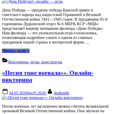
День Победы — праздник победы Красной армии и
советского народа над нацистской Германией в Великой
Отечественной войне 1941—1945 годов. В преддверии 81-й
годовщины Дудкинский отдел № 6 МБУК КСР «МЦБ»
представляет вашему вниманию филворд «День Победы»
Наш филворд — это увлекательная игра-головоломка,
позволяющая подробнее узнать о одном из главных
праздников нашей страны в интересной форме….
“«День
Читать далее
»
Победы!»
онлайн
Викторины, игры, кроссворды
—
игра”
«Песня тоже воевала»». Онлайн-
викторина
Posted
By
04.05.2026
04.05.2026
dudkinlib
on
Песни военных лет заслуженно можно считать музыкальной
хроникой Великой Отечественной войны. Они звучали на