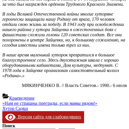
за что был награжден орденом Трудового Красного Знамени.
В годы Великой Отечественной войны многие хуторяне
героически защищали нашу Родину от врага, 170 человек
отдали свою жизнь за победу. В 1943 году при освобождении
нашего района у хутора Зайцевка в ожесточенных боях с
фашистами сложили головы 120 советских солдат. Все они
похоронены в центре Зайцевки, но, к большому сожалению, на
сегодня известны имена только трех из них.
В наше время маленький хуторок превратился в большое
благоустроенное село. Здесь двухэтажная школа с хорошо
оборудованными кабинетами, Дом культуры, медпункт. С
1978 года в Зайцевке организован самостоятельный колхоз
«Родина».»
МЯКИНЧЕНКО В. // Власть Советов.- 1990.- 6 июля
Краеведение
Навигация
Предыдущая
«Нам не страшны преграды, если мамы рядом!»
запись:
Следующая
Хутор Садки
по
запись:
Версия сайта для слабовидящих
записям
Поиск