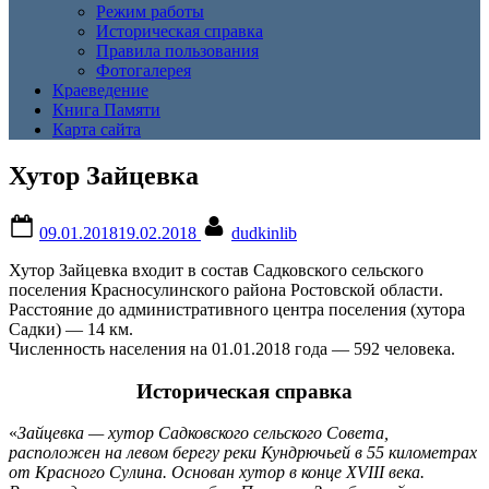
Режим работы
Историческая справка
Правила пользования
Фотогалерея
Краеведение
Книга Памяти
Карта сайта
Хутор Зайцевка
Posted
By
09.01.2018
19.02.2018
dudkinlib
on
Хутор Зайцевка входит в состав Садковского сельского
поселения Красносулинского района Ростовской области.
Расстояние до административного центра поселения (хутора
Садки) — 14 км.
Численность населения на 01.01.2018 года — 592 человека.
Историческая справка
«
Зайцевка — хутор Садковского сельского Совета,
расположен на левом берегу реки Кундрючьей в 55 километрах
от Красного Сулина. Основан хутор в конце XVIII века.