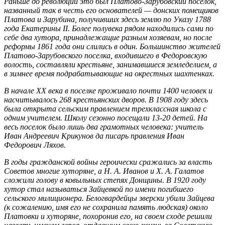
Раньше до революции это был Платово-Зарубовский поселок,
названный так в честь его основателей — донских помещиков
Платова и Зарубина, получивших здесь землю по Указу 1788
года Екатерины II. Более полувека рядом находились сами по
себе два хутора, принадлежащие разным хозяевам, но после
реформы 1861 года они слились в один. Большинство жителей
Платово-Зарубовского поселка, входившего в Федоровскую
волость, составляли крестьяне, занимавшиеся земледелием, а
в зимнее время подрабатывающие на окрестных шахтенках.
В начале XX века в поселке проживало почти 1400 человек и
насчитывалось 268 крестьянских дворов. В 1908 году здесь
была открыта сельским правлением трехклассная школа с
одним учителем. Школу сезонно посещали 13-20 детей. На
весь поселок было лишь два грамотных человека: учитель
Иван Андреевич Крикунов да писарь правления Иван
Федорович Ляхов.
В годы гражданской войны героически сражались за власть
Советов многие хуторяне, а Н. А. Иванов и X. А. Галатов
сложили голову в ковыльных степях Донщины. В 1920 году
хутор стал называться Зайцевкой по имени погибшего
сельского милиционера. Белогвардейцы зверски убили Зайцева
(к сожалению, имя его не сохранила память людская) около
Платовки и хуторяне, похоронив его, на своем сходе решили