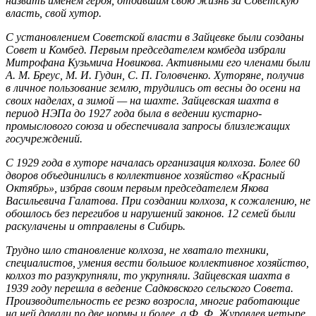
назвать именем героя, отдавшим свою жизнь за Советскую
власть, свой хутор.
С установлением Советской власти в Зайцевке были созданы
Совет и Комбед. Первым председателем комбеда избрали
Митрофана Кузьмича Новикова. Активными его членами были
А. М. Бреус, М. И. Гудин, С. П. Головченко. Хуторяне, получив
в личное пользование землю, трудились от весны до осени на
своих наделах, а зимой — на шахте. Зайцевская шахта в
период НЭПа до 1927 года была в ведении кустарно-
промыслового союза и обеспечивала запросы близлежащих
госучреждений.
С 1929 года в хуторе началась организация колхоза. Более 60
дворов объединились в коллективное хозяйство «Красный
Октябрь», избрав своим первым председателем Якова
Васильевича Галатова. При создании колхоза, к сожалению, не
обошлось без перегибов и нарушений законов. 12 семей были
раскулачены и отправлены в Сибирь.
Трудно шло становление колхоза, не хватало техники,
специалистов, умения вести большое коллективное хозяйство,
колхоз то разукрупняли, то укрупняли. Зайцевская шахта в
1939 году перешла в ведение Садковского сельского Совета.
Производительность ее резко возросла, многие работающие
на ней давали по две нормы и более, а Ф. Ф. Журавлев четыре,