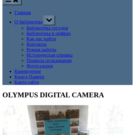
Главная
Toggle
О библиотеке
sub-
menu
Библиотека сегодня
Библиотека в цифрах
Как нас найти
Контакты
Режим работы
Историческая справка
Правила пользования
Фотогалерея
Краеведение
Книга Памяти
Карта сайта
OLYMPUS DIGITAL CAMERA