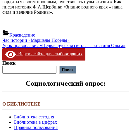
гордиться своим прошлым, чувствовать пульс жизни.» Как
писал историк Ф.А.Щербина: «Знание родного края – наша
сила и величие Родины».
Краеведение
Навигация
Предыдущая
Час истории «Маршалы Победы»
запись:
Следующая
Урок православия «Первая русская святая — княгиня Ольга»
по
запись:
Версия сайта для слабовидящих
записям
Поиск
Поиск
Социологический опрос:
О БИБЛИОТЕКЕ
Библиотека сегодня
Библиотека в цифрах
Правила пользования