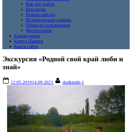
Как нас найти
Контакты
Режим работы
Историческая справка
Правила пользования
Фотогалерея
Краеведение
Книга Памяти
Карта сайта
Экскурсия «Родной свой край люби и
знай»
Posted
By
12.05.2019
14.09.2023
dudkinlib-1
on